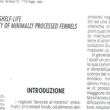
ric
•
Via
Nopol
25
-
71100
Foggio
-
Italic
shelf-life
prodotti
veg
tro
ad
una
ty
of
minimally
processed
fennels
chimiche
c
zioni
quali
i
to,
marcium
serie
di
alter
polazioni
du
mazione
(3i.
In
general
i quali un p
la
sua
comme
e  diversifica
scenza
dei
v
erobico,
mo
danno
mecc
le in
prossi
INTRODUZIONE
maggiore
di
ech
favoriscono
roc
I vegetaii
"lavorati
al
minimo"
(mini
dificazioni
r
-to-
mally
processed
foods,
od
aiimenti
del-
ere
lore,
riduzio