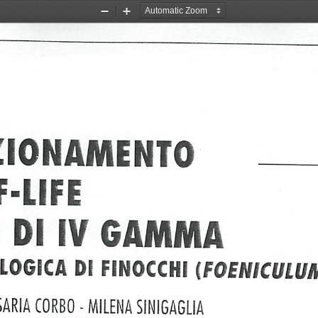
Zoom
Zoom
Out
In
ZiONAMENTO
-LIFE
Dl
IV
GAMMA
LOGiCA
Dl
FINOCCHI
(FOENKULU
SARIA
CORBO
-
MILENA
SIMGAGLIA