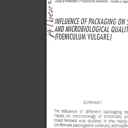
-J
IslHuto
di
Produzioni
c
Prenorazioni
Alimenlari
•
Fccoltc
di
Agra
^
influence
of
packaging
on
<^and
microbiological
quali
Nfoeniculum
vulgare;
SUMMARY
The
influence
of
different
packaging
t
niques
on
microbiology
of  minimally  p
essed
fennels
was studied.
In
the  ready
-ise
fennels
packaged
in ordinary
atmosph