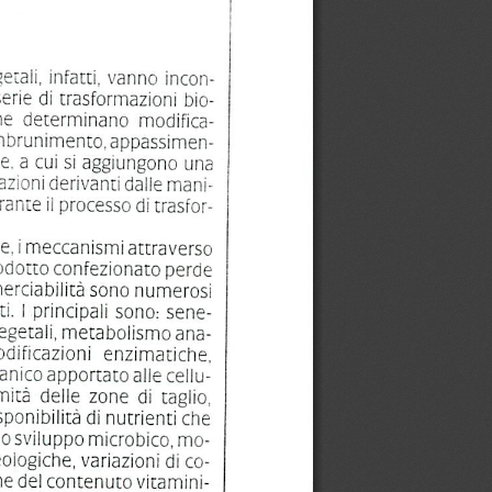
etaii,
infatti,
vanno
incon-
serie
di
trasformazioni
bio-
he
determinano
modifica-
mbrunimento.
appassimen-
e.
a cui si aggiungono una
azioni
derivanti
dalle
mani-
rante
il
processo
di trasfor
e.
i
meccanismi
attraverso
rodotto confezionato perde
rciabilita
sono
numerosi
ti.
I principali sono:
sene-
egetaii,
metabolismo
ana-
dificazioni
enzimatiche.
anico
apportato
alle
cellu
mita
delle zone
di
taglio,
sponibilita
di
nutrienti
che
lo sviluppo microbico, mo
eologiche,
variazioni
di co
ne
del
contenuto
vitamini-