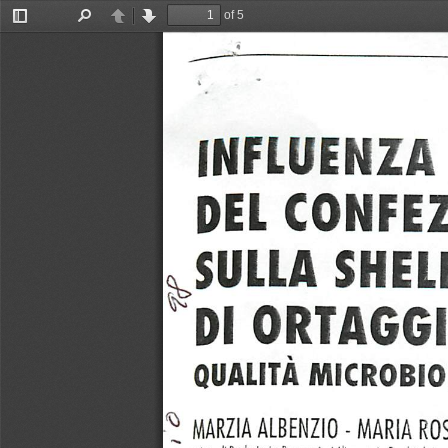
of 5
Toggle
Find
Previous
Next
Sidebar
INFLUENZA
DEL
CONFE
JULLA
SHELF
Dl
ORTAGGI
QUAIIIA
MICROBIO
•*
MARZ1A
ALBENZIO
-
MARIA
RO